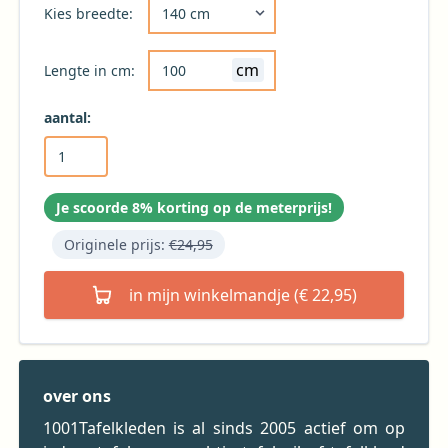
Kies de gewenste breedte voor uw tafelkleed 
Kies breedte:
cm
Lengte in cm:
aantal:
Je scoorde 8% korting op de meterprijs!
Originele prijs:
€24,95
in mijn winkelmandje (€ 22,95)
over ons
1001Tafelkleden is al sinds 2005 actief om op