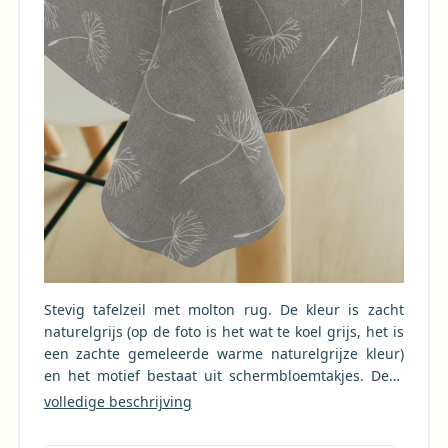
Stevig tafelzeil met molton rug. De kleur is zacht
naturelgrijs (op de foto is het wat te koel grijs, het is
een zachte gemeleerde warme naturelgrijze kleur)
en het motief bestaat uit schermbloemtakjes. Deze
zijn ongeveer 10 cm. Door de molton rug extra sterk
volledige beschrijving
en ook extra dik, zodat je tafel goed beschermd is.