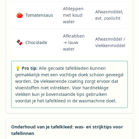
Afdeppen
Afwasmiddel,
🍅
Tomatensaus
met koud
evt. zonlicht
water
Afkrabben
Afwasmiddel /
🍫
Chocolade
→ lauw
vlekkenmiddel
water
💡 Pro tip:
Alle gecoate tafelkleden kunnen
gemakkelijk met een vochtige doek schoon geveegd
worden. De vlekwerende coating zorgt ervoor dat
vloeistoffen niet intrekken. Voor hardnekkige
vlekken kun je bovenstaande tips gebruiken
voordat je het tafelkleed in de wasmachine doet.
Onderhoud van je tafelkleed: was- en strijktips voor
tafellinnen