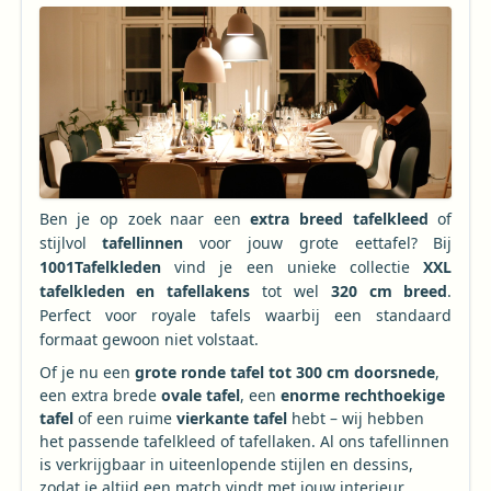
Ben je op zoek naar een
extra breed tafelkleed
of
stijlvol
tafellinnen
voor jouw grote eettafel? Bij
1001Tafelkleden
vind je een unieke collectie
XXL
tafelkleden en tafellakens
tot wel
320 cm breed
.
Perfect voor royale tafels waarbij een standaard
formaat gewoon niet volstaat.
Of je nu een
grote ronde tafel tot 300 cm doorsnede
,
een extra brede
ovale tafel
, een
enorme rechthoekige
tafel
of een ruime
vierkante tafel
hebt – wij hebben
het passende tafelkleed of tafellaken. Al ons tafellinnen
is verkrijgbaar in uiteenlopende stijlen en dessins,
zodat je altijd een match vindt met jouw interieur.