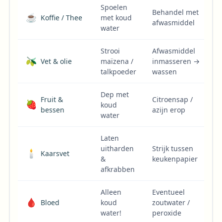
Spoelen
Behandel met
☕
Koffie / Thee
met koud
afwasmiddel
water
Strooi
Afwasmiddel
🫒
Vet & olie
maïzena /
inmasseren →
talkpoeder
wassen
Dep met
Fruit &
Citroensap /
🍓
koud
bessen
azijn erop
water
Laten
uitharden
Strijk tussen
🕯️
Kaarsvet
&
keukenpapier
afkrabben
Alleen
Eventueel
🩸
Bloed
koud
zoutwater /
water!
peroxide