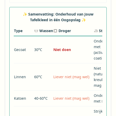
✨ Samenvatting: Onderhoud van Jouw
Tafelkleed in één Oogopslag ✨
Type
Wassen
Droger
Strijken
Onderzijde
met stoom
Gecoat
30°C
Niet doen
(activeert
coating)
Niet nodig
(natuurlijke
Linnen
60°C
Liever niet (mag wel)
kreukels),
mag wel
Onderzijde
Katoen
40-60°C
Liever niet (mag wel)
met stoom
Strijkvrij,