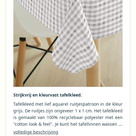
Strijkvrij en kleurvast tafelkleed.
Tafelkleed met lief aquarel ruitjespatroon in de kleur
grijs. De ruitjes zijn ongeveer 1 x 1 cm. Het tafelkleed
is gemaakt van 100% recyclebaar polyester met een
"cotton look & feel". Je kunt het tafellinnen wassen in
de wasmachine tot maar liefst 60 graden, zodat de
volledige beschrijving