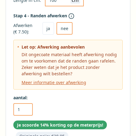
cm
Lengte in cm:
Stap 4 - Randen afwerken
Kies ja om het tafelkleed af te laten werken
Kies nee voor geen afwerking (niet aanbevole
Afwerken
ja
nee
(€ 7.50):
Let op: Afwerking aanbevolen
Dit ongecoate materiaal heeft afwerking nodig
om te voorkomen dat de randen gaan rafelen.
Zeker weten dat je het product zonder
afwerking wilt bestellen?
Meer informatie over afwerking
aantal:
Je scoorde 14% korting op de meterprijs!