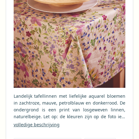
Landelijk tafellinnen met liefelijke aquarel bloemen
in zachtroze, mauve, petrolblauw en donkerrood. De
ondergrond is een print van losgeweven linnen,
naturelbeige. Let op: de kleuren zijn op de foto iets
te blauw en te lila, de kleuren van de bloempjes zijn
volledige beschrijving
meer roze dan lila. Het tafelkleed past mooi in een
klassiek of landelijk interieur en natuurlijk buiten in