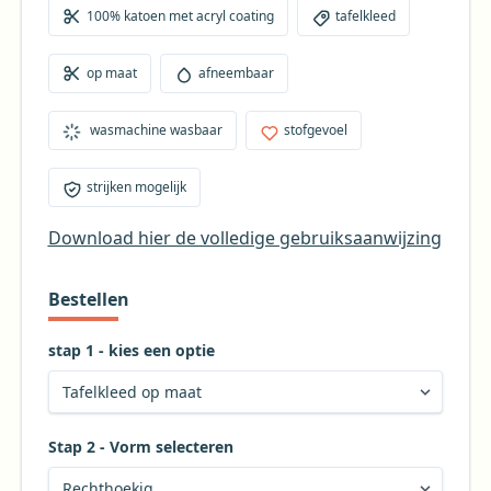
de tuin. Het tafellaken is voorzien van een afwasbare
100% katoen met acryl coating
tafelkleed
coating, waardoor het eenvoudig afneembaar is met
een vochtige doek. Het mag ook in de wasmachine
op maat
afneembaar
gewassen worden. Let op: het kan wat krimpen in de
was, dus bestel eventueel 3% extra lengte om de
wasmachine wasbaar
stofgevoel
krimp op te kunnen vangen.
strijken mogelijk
Download hier de volledige gebruiksaanwijzing
Bestellen
stap 1 - kies een optie
Stap 2 - Vorm selecteren
Kies de gewenste vorm voor uw tafelkleed