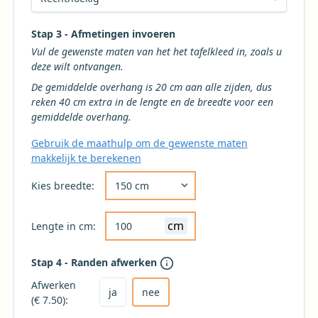
Stap 3 - Afmetingen invoeren
Vul de gewenste maten van het het tafelkleed in, zoals u
deze wilt ontvangen.
De gemiddelde overhang is 20 cm aan alle zijden, dus
reken 40 cm extra in de lengte en de breedte voor een
gemiddelde overhang.
Gebruik de maathulp om de gewenste maten
makkelijk te berekenen
Kies de gewenste breedte voor uw tafelkleed 
Kies breedte:
cm
Lengte in cm:
Stap 4 - Randen afwerken
Kies ja om het tafelkleed af te laten werken
Kies nee voor geen afwerking (niet aanbevole
Afwerken
ja
nee
(€ 7.50):