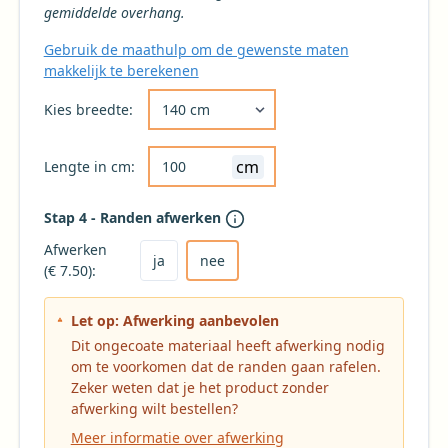
gemiddelde overhang.
Gebruik de maathulp om de gewenste maten
makkelijk te berekenen
Kies de gewenste breedte voor uw tafelkleed 
Kies breedte:
cm
Lengte in cm:
Stap 4 - Randen afwerken
Kies ja om het tafelkleed af te laten werken
Kies nee voor geen afwerking (niet aanbevole
Afwerken
ja
nee
(€ 7.50):
Let op: Afwerking aanbevolen
Dit ongecoate materiaal heeft afwerking nodig
om te voorkomen dat de randen gaan rafelen.
Zeker weten dat je het product zonder
afwerking wilt bestellen?
Meer informatie over afwerking