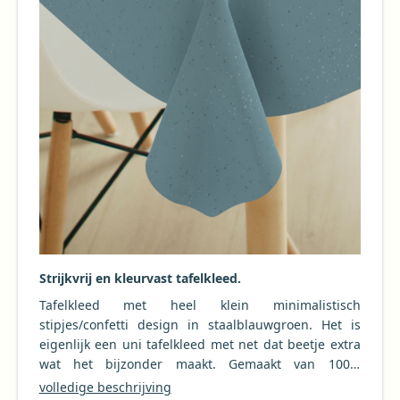
Strijkvrij en kleurvast tafelkleed.
Tafelkleed met heel klein minimalistisch
stipjes/confetti design in staalblauwgroen. Het is
eigenlijk een uni tafelkleed met net dat beetje extra
wat het bijzonder maakt. Gemaakt van 100%
hernieuwbaar polyester met "cotton look & feel".
volledige beschrijving