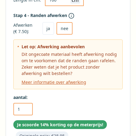
Stap 4 - Randen afwerken
Kies ja om het tafelkleed af te laten werken
Kies nee voor geen afwerking (niet aanbevole
Afwerken
ja
nee
(€ 7.50):
Let op: Afwerking aanbevolen
Dit ongecoate materiaal heeft afwerking nodig
om te voorkomen dat de randen gaan rafelen.
Zeker weten dat je het product zonder
afwerking wilt bestellen?
Meer informatie over afwerking
aantal:
Je scoorde 14% korting op de meterprijs!
Originele prijs:
€28,95