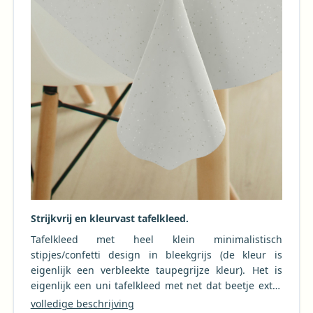
Strijkvrij en kleurvast tafelkleed.
Tafelkleed met heel klein minimalistisch
stipjes/confetti design in bleekgrijs (de kleur is
eigenlijk een verbleekte taupegrijze kleur). Het is
eigenlijk een uni tafelkleed met net dat beetje extra
wat het bijzonder maakt. Gemaakt van 100%
volledige beschrijving