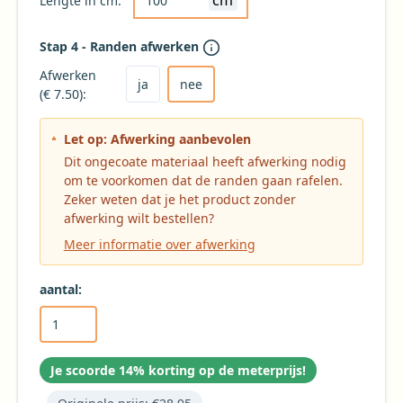
cm
Lengte in cm:
Stap 4 - Randen afwerken
Kies ja om het tafelkleed af te laten werken
Kies nee voor geen afwerking (niet aanbevole
Afwerken
ja
nee
(€ 7.50):
Let op: Afwerking aanbevolen
Dit ongecoate materiaal heeft afwerking nodig
om te voorkomen dat de randen gaan rafelen.
Zeker weten dat je het product zonder
afwerking wilt bestellen?
Meer informatie over afwerking
aantal:
Je scoorde 14% korting op de meterprijs!