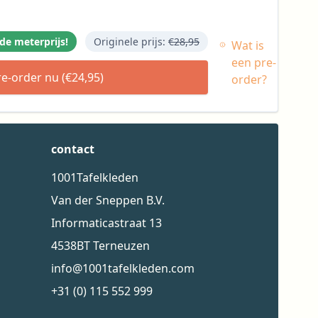
de meterprijs!
Originele prijs:
€28,95
Wat is
een pre-
re-order nu (€24,95)
order?
contact
1001Tafelkleden
Van der Sneppen B.V.
Informaticastraat 13
4538BT Terneuzen
info@1001tafelkleden.com
+31 (0) 115 552 999