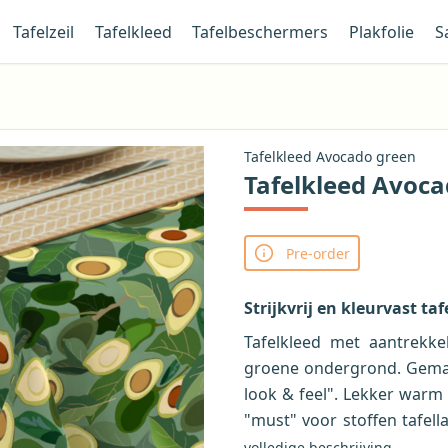
Tafelzeil
Tafelkleed
Tafelbeschermers
Plakfolie
S
Tafelkleed Avocado green
Tafelkleed Avoc
Pre-order
Strijkvrij en kleurvast taf
Tafelkleed met aantrekke
groene ondergrond. Gemaa
look & feel". Lekker warm
"must" voor stoffen tafell
nog eens strijkvrij. Reuze 
volledige beschrijving