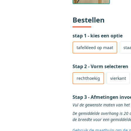
Bestellen
stap 1 - kies een optie
Selecteer om een product 
Selecteer om een staaltje t
Selecteer om een tafellope
Selecteer om een hele rol 
tafelkleed op maat
staa
Stap 2 - Vorm selecteren
Selecteer rechthoekige vorm v
Selecteer vierkante vorm voor
Selecteer ronde vorm voor het
Selecteer ovale of ellipsvormi
rechthoekig
vierkant
Stap 3 - Afmetingen invo
De gemiddelde overhang is 20 cm aan alle zijd
Gebruik de maathulp om de g