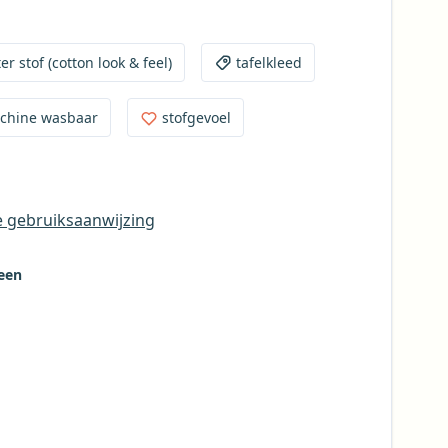
g, omdat het zonder afwerking rafelt. De stof
kt met biaisband in een bijpassende kleur die
r stof (cotton look & feel)
tafelkleed
 kunt de stof natuurlijk ook aanschaffen voor een
 dan kan deze ook zonder afwerking geleverd
chine wasbaar
stofgevoel
an wat rafelig. Je kunt hiervoor tijdens het
" op "nee" zetten.
e gebruiksaanwijzing
reen