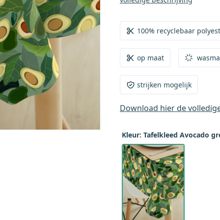
op levering met afwerkin
wordt dan rondom afgewer
100% recyclebaar polyeste
zo min mogelijk opvalt. Je
eigen creatief project,
op maat
wasma
worden. De randen zijn d
bestelproces de "afwerking
strijken mogelijk
Download hier de volledig
Kleur: Tafelkleed Avocado g