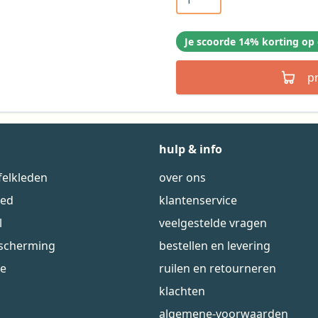
Je scoorde 14% korting op 
p
hulp & info
felkleden
over ons
eed
klantenservice
l
veelgestelde vragen
escherming
bestellen en levering
ie
ruilen en retourneren
klachten
algemene-voorwaarden