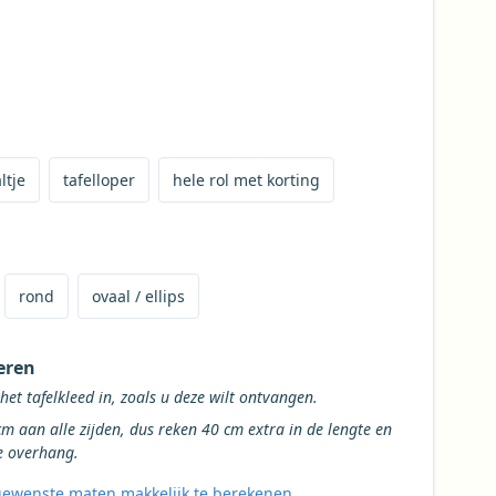
op maat te bestellen
e bestellen
r te bestellen
met korting te bestellen
ltje
tafelloper
hele rol met korting
oor het tafelkleed
 het tafelkleed
 tafelkleed
ge vorm voor het tafelkleed
rond
ovaal / ellips
eren
Vul de gewenste maten van het het tafelkleed in, zoals u deze wilt ontvangen.
en, dus reken 40 cm extra in de lengte en
de breedte voor een gemiddelde overhang.
ewenste maten makkelijk te berekenen