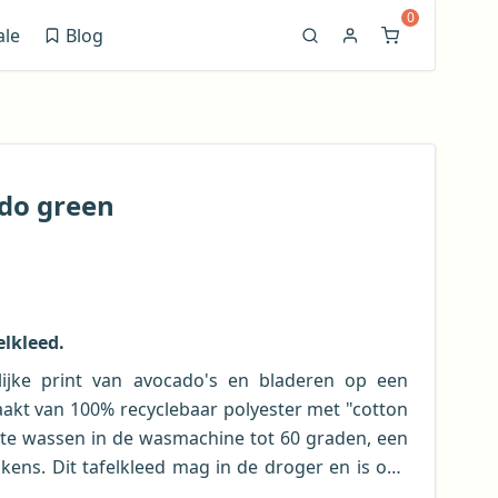
0
ale
Blog
(opent in nieuw venster)
ado green
elkleed.
lijke print van avocado's en bladeren op een
kt van 100% recyclebaar polyester met "cotton
 te wassen in de wasmachine tot 60 graden, een
akens. Dit tafelkleed mag in de droger en is ook
gemakkelijk toch? Het tafellinnen staat standaard