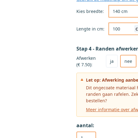
Kies de gewenst
Kies breedte:
Lengte in cm:
Stap 4 - Randen afwerke
Kies ja om het 
Kies nee voor g
Afwerken
ja
nee
(€ 7.50):
Let op: Afwerking aanb
Dit ongecoate materiaal
randen gaan rafelen. Zeker weten dat je het product zonder afwerking wilt
bestellen?
Meer informatie over af
aantal: