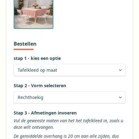
tafeldecoratie
Perfect voor elke gelegenheid
Of het nu gaat om een feestelijk diner, een
verjaardag of een ontspannen ontbijt, het
tafelkleed
Rosé Blush
zorgt altijd voor een stijlvolle basis.
Combineer het met neutrale tinten of gouden
Bestellen
accenten voor een luxe uitstraling.
stap 1 - kies een optie
Kies voor sfeer, kwaliteit en stijl met het
Rosé Blush
tafelkleed
en maak van iedere maaltijd een
bijzonder moment.
Stap 2 - Vorm selecteren
Kies de gewenste vorm voor uw tafelkleed
Stap 3 - Afmetingen invoeren
Vul de gewenste maten van het het tafelkleed in, zoals u
deze wilt ontvangen.
De gemiddelde overhang is 20 cm aan alle zijden, dus