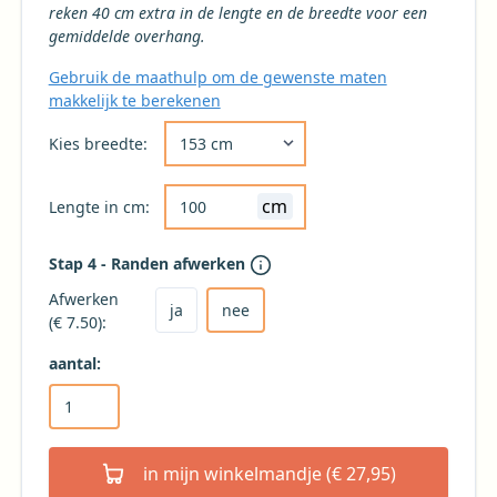
reken 40 cm extra in de lengte en de breedte voor een
gemiddelde overhang.
Gebruik de maathulp om de gewenste maten
makkelijk te berekenen
Kies de gewenste breedte voor uw tafelkleed 
Kies breedte:
cm
Lengte in cm:
Stap 4 - Randen afwerken
Kies ja om het tafelkleed af te laten werken
Kies nee voor geen afwerking (niet aanbevole
Afwerken
ja
nee
(€ 7.50):
aantal:
in mijn winkelmandje (€ 27,95)