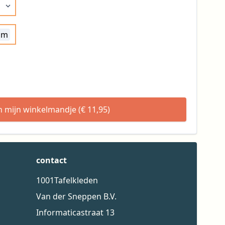
e breedte voor uw tafelkleed uit de beschikbare opties
cm
in mijn winkelmandje (€ 11,95)
contact
1001Tafelkleden
Van der Sneppen B.V.
Informaticastraat 13