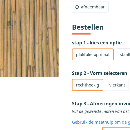
afneembaar
Bestellen
stap 1 - kies een optie
Selecteer om een product 
Selecteer om een staaltje t
Selecteer om een hele rol 
plakfolie op maat
staal
Stap 2 - Vorm selecteren
Selecteer rechthoekige vorm v
Selecteer vierkante vorm voor
rechthoekig
vierkant
Stap 3 - Afmetingen invo
Gebruik de maathulp om de g