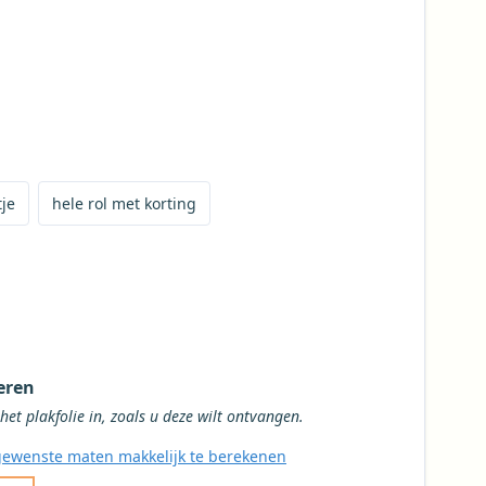
op maat te bestellen
e bestellen
met korting te bestellen
tje
hele rol met korting
oor het tafelkleed
 het tafelkleed
eren
Vul de gewenste maten van het het plakfolie in, zoals u deze wilt ontvangen.
ewenste maten makkelijk te berekenen