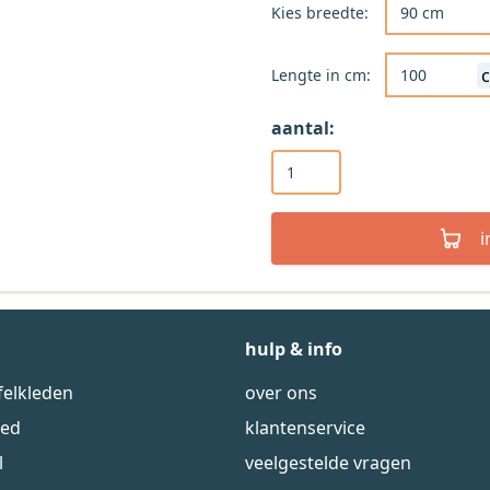
Kies de gewenst
Kies breedte:
Lengte in cm:
aantal:
hulp & info
felkleden
over ons
eed
klantenservice
l
veelgestelde vragen