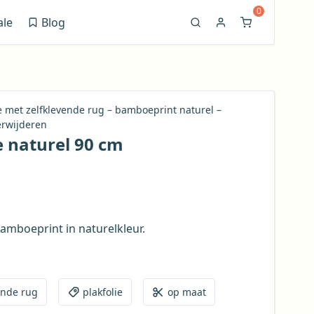
0
ale
Blog
(opent in nieuw venster)
ie met zelfklevende rug – bamboeprint naturel –
erwijderen
 naturel 90 cm
bamboeprint in naturelkleur.
ende rug
plakfolie
op maat