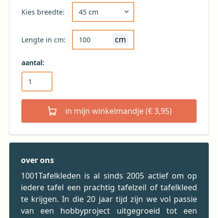
Kies de gewenste breedte voor uw tafelkleed 
Kies breedte:
cm
Lengte in cm:
aantal:
in mijn winkelmandje (€ 3,95)
over ons
1001Tafelkleden is al sinds 2005 actief om op
iedere tafel een prachtig tafelzeil of tafelkleed
te krijgen. In die 20 jaar tijd zijn we vol passie
van een hobbyproject uitgegroeid tot een