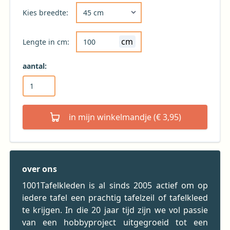
Kies de gewenste breedte voor uw tafelkleed 
Kies breedte:
cm
Lengte in cm:
aantal:
in mijn winkelmandje (€ 3,95)
over ons
1001Tafelkleden is al sinds 2005 actief om op
iedere tafel een prachtig tafelzeil of tafelkleed
te krijgen. In die 20 jaar tijd zijn we vol passie
van een hobbyproject uitgegroeid tot een