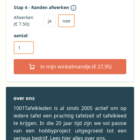
Stap 4 - Randen afwerken
Kies ja om het tafelkleed af te laten werken
Kies nee voor geen afwerking (niet aanbevole
Afwerken
ja
nee
(€ 7.50):
aantal:
in mijn winkelmandje (€ 27,95)
over ons
1001Tafelkleden is al sinds 2005 actief om op
iedere tafel een prachtig tafelzeil of tafelkleed
te krijgen. In die 20 jaar tijd zijn we vol passie
van een hobbyproject uitgegroeid tot een
serieus bedrijf.
Lees hier alles over ons.