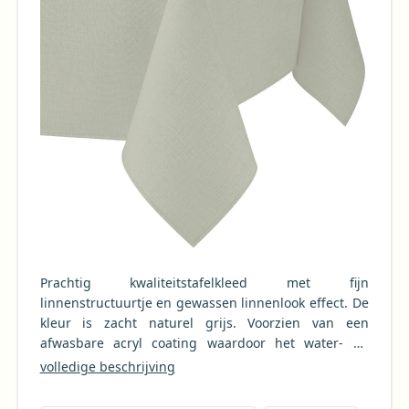
Prachtig kwaliteitstafelkleed met fijn
linnenstructuurtje en gewassen linnenlook effect. De
kleur is zacht naturel grijs. Voorzien van een
afwasbare acryl coating waardoor het water- en
vuilafstotend is. Eenvoudig afneembaar met een
volledige beschrijving
vochtige doek. Het tafellaken mag ook gewassen
worden in de wasmachine. Let op: het kan wat