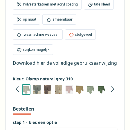
krimpen door het wassen, dus neem op een
Polyesterkatoen met acryl coating
tafelkleed
tafelkleed van 250 cm ongeveer 10 cm extra om de
krimp op te kunnen vangen. Extra breed tafellinnen,
op maat
afneembaar
dus ook geschikt voor XXL tafels. Een tafelkleed waar
je lang plezier van kunt hebben en wat niet snel
wasmachine wasbaar
stofgevoel
verveelt.
strijken mogelijk
Download hier de volledige gebruiksaanwijzing
Kleur: Olymp natural grey 310
Bestellen
stap 1 - kies een optie