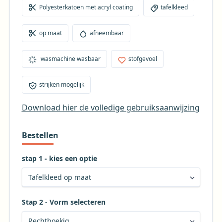
4% na het wassen, dus neem bijv. op een tafelkleed
Polyesterkatoen met acryl coating
tafelkleed
van 250 cm lengte ongeveer 10 cm extra om de
krimp op te kunnen vangen.
op maat
afneembaar
wasmachine wasbaar
stofgevoel
strijken mogelijk
Download hier de volledige gebruiksaanwijzing
Bestellen
stap 1 - kies een optie
Stap 2 - Vorm selecteren
Kies de gewenste vorm voor uw tafelkleed