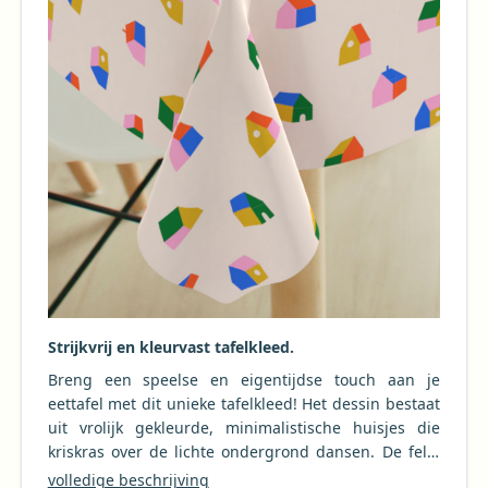
Strijkvrij en kleurvast tafelkleed.
Breng een speelse en eigentijdse touch aan je
eettafel met dit unieke tafelkleed! Het dessin bestaat
uit vrolijk gekleurde, minimalistische huisjes die
kriskras over de lichte ondergrond dansen. De felle
tinten roze, blauw, groen, oranje en geel zorgen voor
volledige beschrijving