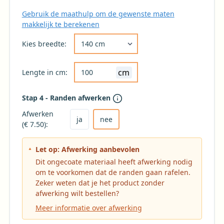
Gebruik de maathulp om de gewenste maten
makkelijk te berekenen
Kies de gewenste breedte voor uw tafelkleed 
Kies breedte:
cm
Lengte in cm:
Stap 4 - Randen afwerken
Kies ja om het tafelkleed af te laten werken
Kies nee voor geen afwerking (niet aanbevole
Afwerken
ja
nee
(€ 7.50):
Let op: Afwerking aanbevolen
Dit ongecoate materiaal heeft afwerking nodig
om te voorkomen dat de randen gaan rafelen.
Zeker weten dat je het product zonder
afwerking wilt bestellen?
Meer informatie over afwerking