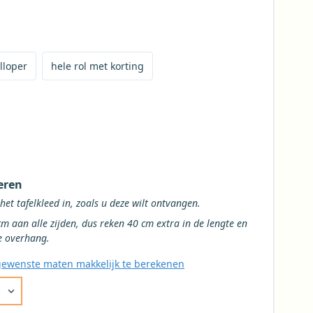
op maat te bestellen
r te bestellen
met korting te bestellen
lloper
hele rol met korting
oor het tafelkleed
 het tafelkleed
eren
Vul de gewenste maten van het het tafelkleed in, zoals u deze wilt ontvangen.
en, dus reken 40 cm extra in de lengte en
de breedte voor een gemiddelde overhang.
ewenste maten makkelijk te berekenen
e breedte voor uw tafelkleed uit de beschikbare opties