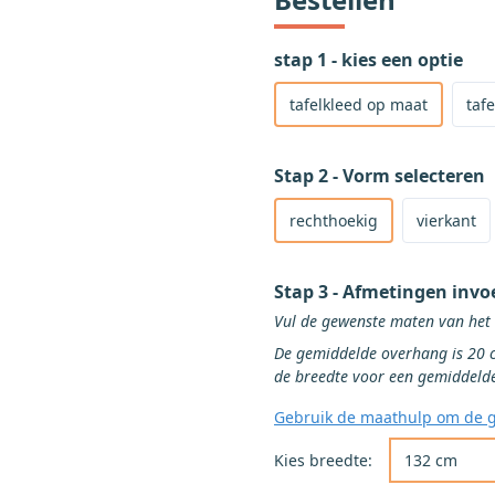
stap 1 - kies een optie
Selecteer om een product 
Selecteer om een tafellope
Selecteer om een hele rol 
tafelkleed op maat
tafe
Stap 2 - Vorm selecteren
Selecteer rechthoekige vorm v
Selecteer vierkante vorm voor
rechthoekig
vierkant
Stap 3 - Afmetingen invo
De gemiddelde overhang is 20 cm aan alle zijd
Gebruik de maathulp om de g
Kies de gewenst
Kies breedte: