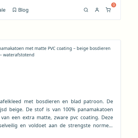
0
ale
Blog
(opent in nieuw venster)
namakatoen met matte PVC coating – beige bosdieren
 – waterafstotend
r tafelkleed met bosdieren en blad patroon. De
ijsd beige. De stof is van 100% panamakatoen
n van een extra matte, zware pvc coating. Deze
selveilig en voldoet aan de strengste normen,
Europese standaarden. Dit tafelzeil behoort tot