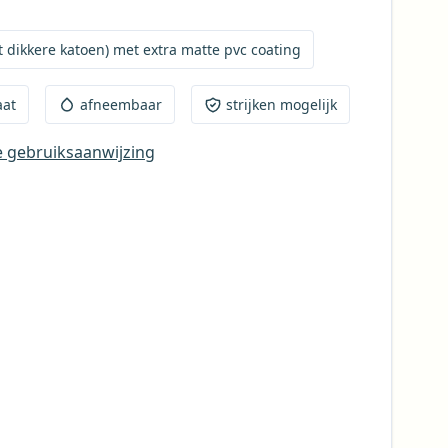
innen, maar omdat de coating aanvoelt als plastic
j de categorie gewoon tafelzeil. Het verschil in
dikkere katoen) met extra matte pvc coating
zeil wordt bepaald door het gebruikte materiaal.
il heeft als basis pvc (plastic = goedkoop), maar
aat
afneembaar
strijken mogelijk
basis een katoenen stof die voorzien is van een
ooie supermatte coating in dit geval.
e gebruiksaanwijzing