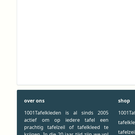
over ons
shop
1001Tafelkleden is al sinds 2005
1001Ta
actief om op iedere tafel een
tafelkl
prachtig tafelzeil of tafelkleed te
tafelzei
krijgen. In die 20 jaar tijd zijn we vol