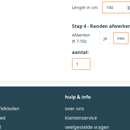
Lengte in cm:
Stap 4 - Randen afwerke
Kies ja om het 
Kies nee voor g
Afwerken
ja
nee
(€ 7.50):
aantal:
hulp & info
felkleden
over ons
eed
klantenservice
l
veelgestelde vragen