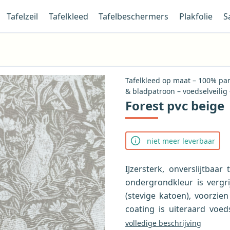
Tafelzeil
Tafelkleed
Tafelbeschermers
Plakfolie
S
Tafelkleed op maat – 100% pa
& bladpatroon – voedselveilig
Forest pvc beige
niet meer leverbaar
IJzersterk, onverslijtbaa
ondergrondkleur is vergr
(stevige katoen), voorzie
coating is uiteraard voed
dankzij productie volgens 
volledige beschrijving