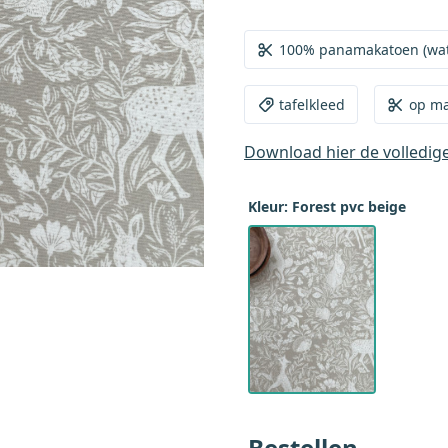
de categorie gecoat tafell
hoort het eigenlijk ook bi
100% panamakatoen (wat 
prijs met een gewoon tafel
Een gewoon plastic tafelze
tafelkleed
op m
dit tafelkleed heeft als 
plastic coating. Een hele m
Download hier de volledig
Kleur: Forest pvc beige
Bestellen