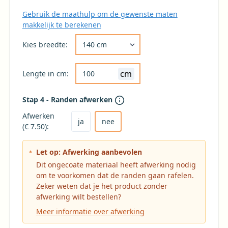
Gebruik de maathulp om de gewenste maten
makkelijk te berekenen
Kies de gewenste breedte voor uw tafelkleed 
Kies breedte:
cm
Lengte in cm:
Stap 4 - Randen afwerken
Kies ja om het tafelkleed af te laten werken
Kies nee voor geen afwerking (niet aanbevole
Afwerken
ja
nee
(€ 7.50):
Let op: Afwerking aanbevolen
Dit ongecoate materiaal heeft afwerking nodig
om te voorkomen dat de randen gaan rafelen.
Zeker weten dat je het product zonder
afwerking wilt bestellen?
Meer informatie over afwerking