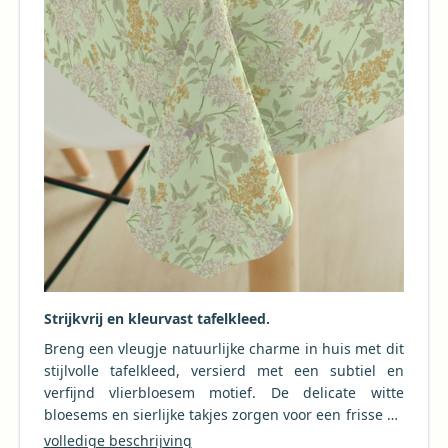
Strijkvrij en kleurvast tafelkleed.
Breng een vleugje natuurlijke charme in huis met dit
stijlvolle tafelkleed, versierd met een subtiel en
verfijnd vlierbloesem motief. De delicate witte
bloesems en sierlijke takjes zorgen voor een frisse en
rustgevende uitstraling, perfect voor zowel binnen
volledige beschrijving