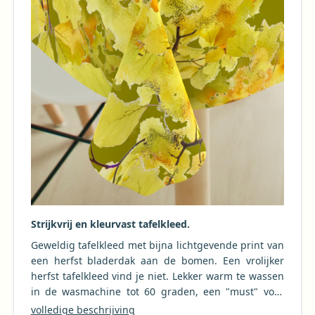
Strijkvrij en kleurvast tafelkleed.
Geweldig tafelkleed met bijna lichtgevende print van
een herfst bladerdak aan de bomen. Een vrolijker
herfst tafelkleed vind je niet. Lekker warm te wassen
in de wasmachine tot 60 graden, een "must" voor
stoffen tafellakens. Dit tafelkleed mag in de droger
volledige beschrijving