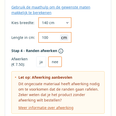
Gebruik de maathulp om de gewenste maten
makkelijk te berekenen
Kies de gewenste breedte voor uw tafelkleed 
Kies breedte:
cm
Lengte in cm:
Stap 4 - Randen afwerken
Kies ja om het tafelkleed af te laten werken
Kies nee voor geen afwerking (niet aanbevole
Afwerken
ja
nee
(€ 7.50):
Let op: Afwerking aanbevolen
Dit ongecoate materiaal heeft afwerking nodig
om te voorkomen dat de randen gaan rafelen.
Zeker weten dat je het product zonder
afwerking wilt bestellen?
Meer informatie over afwerking