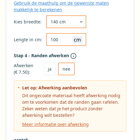
Gebruik de maathulp om de gewenste maten
makkelijk te berekenen
Kies de gewenste breedte voor uw tafelkleed 
Kies breedte:
cm
Lengte in cm:
Stap 4 - Randen afwerken
Kies ja om het tafelkleed af te laten werken
Kies nee voor geen afwerking (niet aanbevole
Afwerken
ja
nee
(€ 7.50):
Let op: Afwerking aanbevolen
Dit ongecoate materiaal heeft afwerking nodig
om te voorkomen dat de randen gaan rafelen.
Zeker weten dat je het product zonder
afwerking wilt bestellen?
Meer informatie over afwerking
aantal: