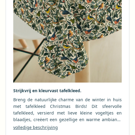
Strijkvrij en kleurvast tafelkleed.
Breng de natuurlijke charme van de winter in huis
met tafelkleed Christmas Birds! Dit sfeervolle
tafelkleed, versierd met lieve kleine vogeltjes en
blaadjes, creëert een gezellige en warme ambiance
aan elke tafel. Het is strijkvrij & kleurvast, dus je legt
volledige beschrijving
het direct uit de droger op tafel en het blijft was na